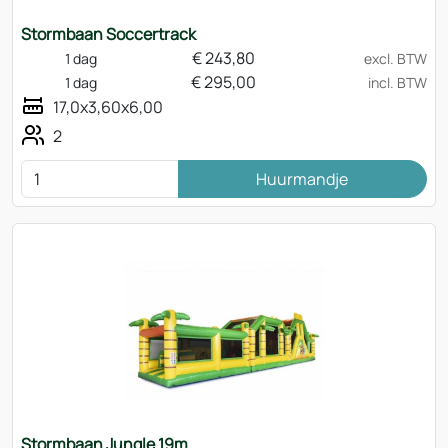
Stormbaan Soccertrack
€
243,80
1 dag
excl. BTW
€
295,00
1 dag
incl. BTW
17,0x3,60x6,00
2
Huurmandje
Stormbaan Jungle 19m