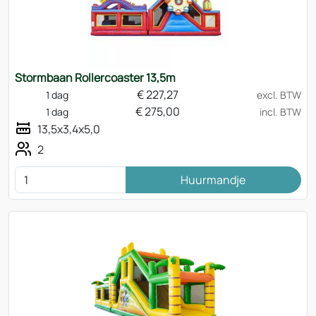
Stormbaan Rollercoaster 13,5m
€
227,27
1 dag
excl. BTW
€
275,00
1 dag
incl. BTW
13,5x3,4x5,0
2
Huurmandje