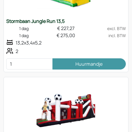
Stormbaan Jungle Run 13,5
€
227,27
1 dag
excl. BTW
€
275,00
1 dag
incl. BTW
13,2x3,4x5,2
2
Huurmandje