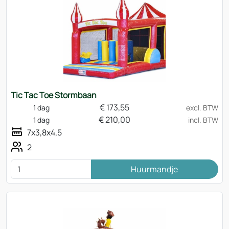
Tic Tac Toe Stormbaan
€
173,55
1 dag
excl. BTW
€
210,00
1 dag
incl. BTW
7x3,8x4,5
2
Huurmandje