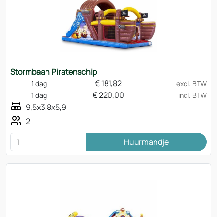
Stormbaan Piratenschip
€
181,82
1 dag
excl. BTW
€
220,00
1 dag
incl. BTW
9,5x3,8x5,9
2
Huurmandje