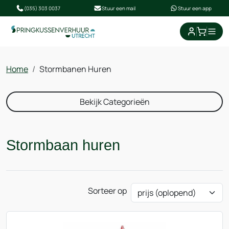
(035) 303 0037
Stuur een mail
Stuur een app
winkel
Home
Stormbanen Huren
Bekijk Categorieën
Stormbaan huren
Sorteer op