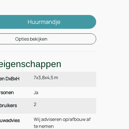
Huurmandje
Opties bekijken
eigenschappen
7x3,8x4,5 m
en DxBxH
ersonen
Ja
2
bruikers
Wij adviseren op/afbouw af
ouwadvies
te nemen