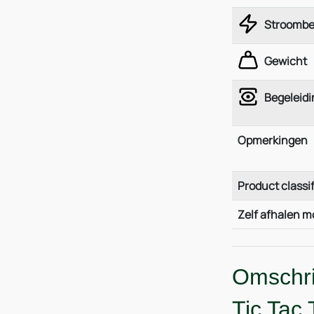
Stroombe
Gewicht
Begeleidi
Opmerkingen
Product classif
Zelf afhalen m
Omschri
Tic Tac