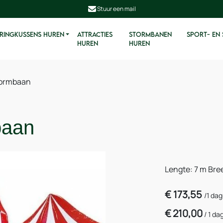
Stuur een mail
RINGKUSSENS HUREN
ATTRACTIES
STORMBANEN
SPORT- EN
HUREN
HUREN
tormbaan
baan
Lengte: 7 m Bre
€
173,55
/
1 da
€
210,00
/
1 da