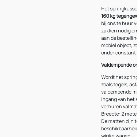
Het springkusse
160 kg tegenge
bij ons te huur 
zakken nodig e
aan de bestelli
mobiel object, z
onder constant 
Valdempende o
Wordt het sprin
zoals tegels, as
valdempende mat
ingang van het s
verhuren valma
Breedte: 2 meter
De matten zijn t
beschikbaarheid
winkelwagen.