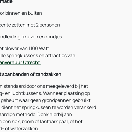
rmatie
or binnen en buiten
eer te zetten met 2 personen
andleiding, kruizen en rondjes
t blower van 1100 Watt
 alle springkussens en attracties van
enverhuur Utrecht
.
t spanbanden of zandzakken
 standaard door ons meegeleverd bij het
g- en luchtkussens. Wanneer plaatsing op
 gebeurt waar geen grondpennen gebruikt
dient het springkussen te worden verankerd
aardige methode. Denk hierbij aan
een hek, boom of lantaarnpaal, of het
d- of waterzakken.