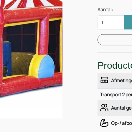
Aantal:
Product
Afmeting
Transport 2 p
Aantal ge
Op-/ afb