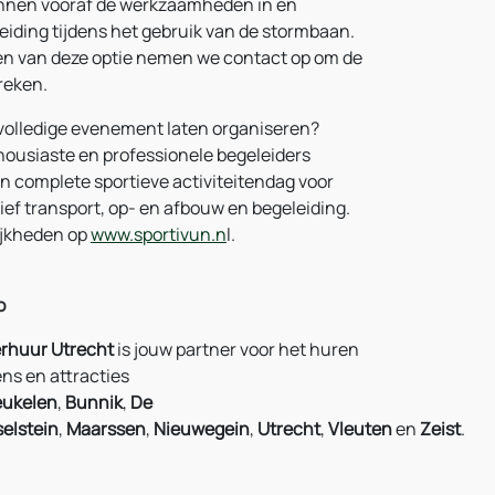
nnen vooraf de werkzaamheden in en
eiding tijdens het gebruik van de stormbaan.
en van deze optie nemen we contact op om de
reken.
t volledige evenement laten organiseren?
ousiaste en professionele begeleiders
en complete sportieve activiteitendag voor
ief transport, op- en afbouw en begeleiding.
ijkheden op
www.sportivun.n
l.
o
rhuur Utrecht
is jouw partner voor het huren
ns en attracties
eukelen
,
Bunnik
,
De
selstein
,
Maarssen
,
Nieuwegein
,
Utrecht
,
Vleuten
en
Zeist
.