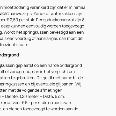
n moet zodanig verankerd zijn dat er minimaal
wicht
aanwezig is. Zand- of waterzakken zijn
voor € 2,50 per stuk. Per springkussenrol zijn 8
n deze kunnen eenvoudig worden toegevoegd
ng. Wordt het springkussen bevestigd aan een
oals een voertuig of aanhanger, dan moet dit
toezicht staan.
ndergrond
gkussen geplaatst op een harde ondergrond
falt of zandgrond, dan is het verplicht om
ten te gebruiken. Dit geldt met name bij de
pringkussen en bij eventuele glijbanen. Wij
tten met de volgende afmetingen:
 – Diepte: 1,20 meter – Dikte: 5 cm.
e huur voor € 5,- per stuk, op basis van
, en dienen toegevoegd te worden aan de