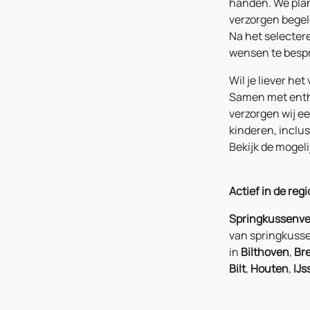
handen. We pla
verzorgen begel
Na het selecter
wensen te besp
Wil je liever he
Samen met enth
verzorgen wij e
kinderen, inclus
Bekijk de mogel
Actief in de regi
Springkussenve
van springkusse
in
Bilthoven
,
Br
Bilt
,
Houten
,
IJs