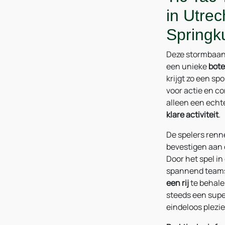
in Utrec
Springk
Deze stormbaan 
een unieke
bote
krijgt zo een sp
voor actie en c
alleen een echt
klare activiteit
.
De spelers renn
bevestigen aan 
Door het spel in
spannend teamsp
een rij
te behalen
steeds een supe
eindeloos plezie