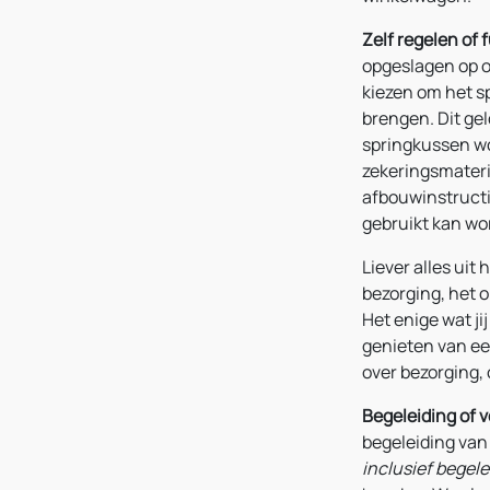
Zelf regelen of 
opgeslagen op o
kiezen om het sp
brengen. Dit gel
springkussen wo
zekeringsmateria
afbouwinstructie
gebruikt kan wo
Liever alles ui
bezorging, het 
Het enige wat ji
genieten van ee
over bezorging,
Begeleiding of v
begeleiding van 
inclusief begele