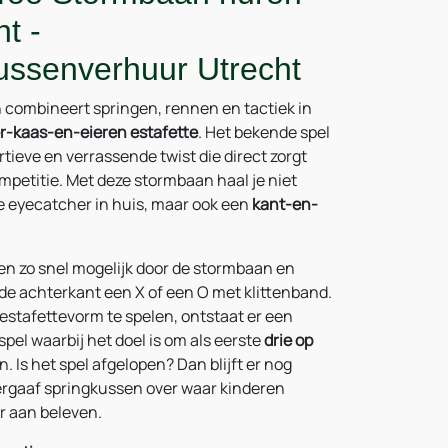
ht -
ussenverhuur Utrecht
combineert springen, rennen en tactiek in
r-kaas-en-eieren estafette
. Het bekende spel
ortieve en verrassende twist die direct zorgt
ompetitie.
Met deze stormbaan haal je niet
e eyecatcher in huis, maar ook een
kant-en-
en zo snel mogelijk door de stormbaan en
de achterkant een X of een O met klittenband.
 estafettevorm te spelen, ontstaat er een
el waarbij het doel is om als eerste
drie op
. Is het spel afgelopen? Dan blijft er nog
rgaaf springkussen over waar kinderen
r aan beleven.