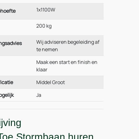
1x1100W
hoefte
200 kg
Wij adviseren begeleiding af
ngsadvies
te nemen
Maak een start en finish en
klaar
icatie
Middel Groot
ogelijk
Ja
jving
 Toe Stormbaan huren