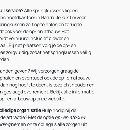
full service?
Alle springkussens liggen
ns hoofdkantoor in Baarn. Je kunt ervoor
ringkussen zelf op te halen en terug te
dt ook voor de op- en afbouw. Het
rdt verhuurd inclusief blower en
al. Bij het plaatsen volg je de op- en
s zorgvuldig, zodat het springkussen veilig
rden.
t handen geven? Wij verzorgen graag de
ophalen en eventueel ook de op- en afbouw.
j dan nog hoeft te doen, is toezicht houden en
n geslaagd evenement. Bekijk alle informatie
 op- en afbouw op onze website.
olledige organisatie
Hulp nodig bij de
de attractie? Met de optie
op- en afbouw
iding
nemen onze collega’s alle zorgen uit