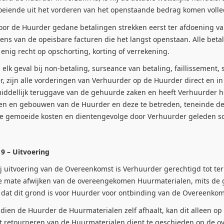
loeiende uit het vorderen van het openstaande bedrag komen volle
r de Huurder gedane betalingen strekken eerst ter afdoening van
ens van de opeisbare facturen die het langst openstaan. Alle bet
enig recht op opschorting, korting of verrekening.
lk geval bij non-betaling, surseance van betaling, faillissement, s
, zijn alle vorderingen van Verhuurder op de Huurder direct en i
iddellijk teruggave van de gehuurde zaken en heeft Verhuurder he
nen en gebouwen van de Huurder en deze te betreden, teneinde de 
e gemoeide kosten en dientengevolge door Verhuurder geleden s
 9 – Uitvoering
uitvoering van de Overeenkomst is Verhuurder gerechtigd tot ter 
 mate afwijken van de overeengekomen Huurmaterialen, mits de geb
 dat dit grond is voor Huurder voor ontbinding van de Overeenkom
ien de Huurder de Huurmaterialen zelf afhaalt, kan dit alleen
Het retourneren van de Huurmaterialen dient te geschieden op d