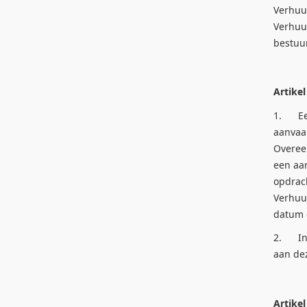
Verhuu
Verhuu
bestuur
Artike
1. E
aanvaa
Overee
een aa
opdrac
Verhuu
datum d
2. Ind
aan de
Artikel