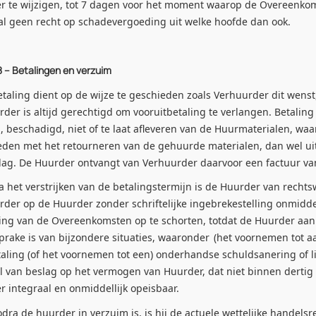
r te wijzigen, tot 7 dagen voor het moment waarop de Overeenkom
al geen recht op schadevergoeding uit welke hoofde dan ook.
 8 – Betalingen en verzuim
ling dient op de wijze te geschieden zoals Verhuurder dit wenst,
der is altijd gerechtigd om vooruitbetaling te verlangen. Betali
l, beschadigd, niet of te laat afleveren van de Huurmaterialen, waa
den met het retourneren van de gehuurde materialen, dan wel uite
dag. De Huurder ontvangt van Verhuurder daarvoor een factuur 
et verstrijken van de betalingstermijn is de Huurder van rechtsw
der op de Huurder zonder schriftelijke ingebrekestelling onmidde
ing van de Overeenkomsten op te schorten, totdat de Huurder aan 
prake is van bijzondere situaties, waaronder
(het voornemen tot aa
aling (of het voornemen tot een) onderhandse schuldsanering of l
 van beslag op het vermogen van Huurder, dat niet binnen dertig 
 integraal en onmiddellijk opeisbaar.
a de huurder in verzuim is, is hij de actuele wettelijke handelsre