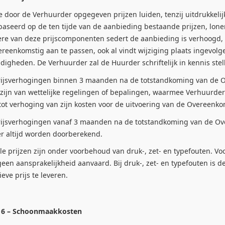
oor de Verhuurder opgegeven prijzen luiden, tenzij uitdrukkelijk
baseerd op de ten tijde van de aanbieding bestaande prijzen, lone
re van deze prijscomponenten sedert de aanbieding is verhoogd, h
reen­komstig aan te passen, ook al vindt wijziging plaats ingevolg
igheden. De Verhuurder zal de Huurder schriftelijk in kennis stel
jsverhogingen binnen 3 maanden na de totstandkoming van de Ove
 zijn van wettelijke regelingen of bepalingen, waarmee Verhuurde
tot verhoging van zijn kosten voor de uitvoering van de Overeenko
jsverhogingen vanaf 3 maanden na de totstandkoming van de Ov
r altijd worden doorberekend.
 prijzen zijn onder voorbehoud van druk-, zet- en typefouten. Voo
een aansprakelijkheid aanvaard. Bij druk-, zet- en typefouten is d
ieve prijs te leveren.
l 6 – Schoonmaakkosten