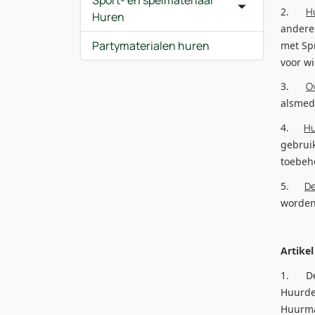
Sport- en spelmateriaal
2.
H
Huren
andere 
Partymaterialen huren
met Sp
voor w
3.
O
alsmed
4.
Hu
gebruik
toebeh
5.
De
worden.
Artikel
1. Dez
Huurde
Huurma