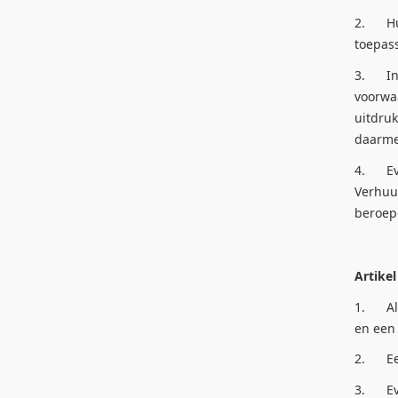
2. Huu
toepas
3. Ind
voorwa
uitdru
daarmed
4. Eve
Verhuu
beroepe
Artikel
1. Alle
en een
2. Een
3. Eve