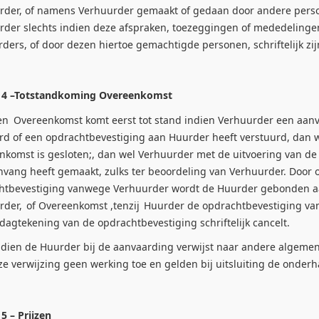
rder, of namens Verhuurder gemaakt of gedaan door andere perso
rder slechts indien deze afspraken, toezeggingen of mededelinge
ders, of door dezen hiertoe gemachtigde personen, schriftelijk zij
l 4 –Totstandkoming Overeenkomst
en
Overeenkomst komt eerst tot stand indien Verhuurder een aanvra
rd of een opdrachtbevestiging aan Huurder heeft verstuurd, dan 
nkomst is gesloten;, dan wel Verhuurder met de uitvoering van de
nvang heeft gemaakt, zulks ter beoordeling van Verhuurder. Door
htbevestiging vanwege Verhuurder wordt de Huurder gebonden aa
rder,
of Overeenkomst ,tenzij
Huurder de opdrachtbevestiging va
agtekening van de opdrachtbevestiging schriftelijk cancelt.
ien de Huurder bij de aanvaarding verwijst naar andere algemen
ze verwijzing geen werking toe en gelden bij uitsluiting de onde
 5 – Prijzen