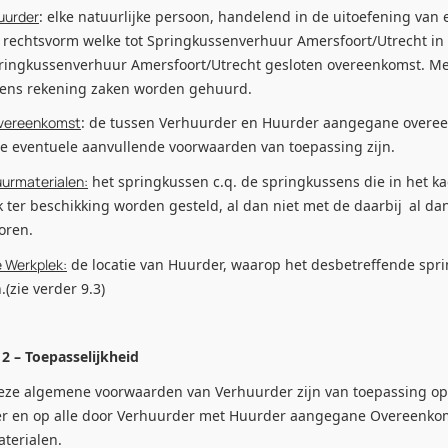
uurder
: elke natuurlijke persoon, handelend in de uitoefening van 
rechtsvorm welke tot Springkussenverhuur Amersfoort/Utrecht in ee
ringkussenverhuur Amersfoort/Utrecht gesloten overeenkomst. M
iens rekening zaken worden gehuurd.
vereenkomst
: de tussen Verhuurder en Huurder aangegane overe
e eventuele aanvullende voorwaarden van toepassing zijn.
urmaterialen:
het springkussen c.q. de springkussens die in het 
 ter beschikking worden gesteld, al dan niet met de daarbij
al da
oren.
 Werkplek:
de locatie van Huurder, waarop het desbetreffende spri
(zie verder 9.3)
 2 – Toepasselijkheid
e algemene voorwaarden van Verhuurder zijn van toepassing op a
r en op alle door Verhuurder met Huurder aangegane Overeenkom
terialen.