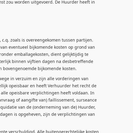
st zou worden uitgevoerd. De Huurder heeft in
 c.q. zoals is overeengekomen tussen partijen.
ng van eventueel bijkomende kosten op grond van
ronder emballagekosten, dient gelijktijdig te
rlijk binnen vijftien dagen na desbetreffende
van bovengenoemde bijkomende kosten.
ege in verzuim en zijn alle vorderingen van
llijk opeisbaar en heeft Verhuurder het recht de
alle opeisbare verplichtingen heeft voldaan. In
nvraag of aangifte van) faillissement, surseance
iquidatie van de (onderneming van de) Huurder,
dagen is opgeheven, zijn de verplichtingen van
nte verschuldigd. Alle buitengerechtelijke kosten