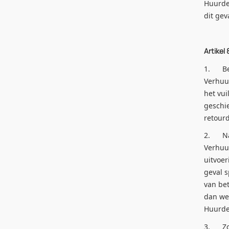
Huurde
dit gev
Artikel
1. Beta
Verhuur
het vui
geschie
retour
2. Na h
Verhuur
uitvoer
geval s
van bet
dan wel
Huurder
3. Zodr