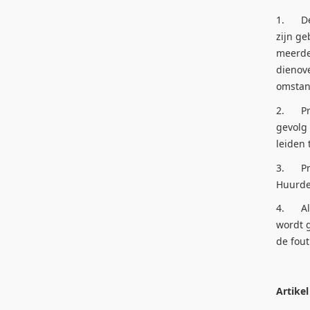
1. De d
zijn ge
meerde
dienove
omstand
2. Pri
gevolg
leiden 
3. Pri
Huurde
4. Alle
wordt g
de fout
Artike