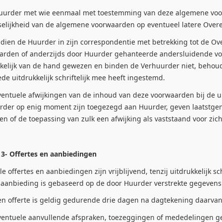
rder met wie eenmaal met toestemming van deze algemene voorw
selijkheid van de algemene voorwaarden op eventueel latere Over
ien de Huurder in zijn correspondentie met betrekking tot de Ov
arden of anderzijds door Huurder gehanteerde andersluidende 
kkelijk van de hand gewezen en binden de Verhuurder niet, behou
e uitdrukkelijk schriftelijk mee heeft ingestemd.
ntuele afwijkingen van de inhoud van deze voorwaarden bij de u
rder op enig moment zijn toegezegd aan Huurder, geven laatstgen
n of de toepassing van zulk een afwijking als vaststaand voor zich
 3- Offertes en aanbiedingen
 offertes en aanbiedingen zijn vrijblijvend, tenzij uitdrukkelijk s
 aanbieding is gebaseerd op de door Huurder verstrekte gegevens
 offerte is geldig gedurende drie dagen na dagtekening daarvan,
ntuele aanvullende afspraken, toezeggingen of mededelingen g