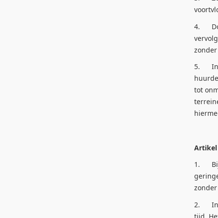
voortv
4. Doo
vervolg
zonder 
5. In e
huurder
tot onm
terrei
hierme
Artikel
1. Bij 
geringe
zonder
2. Ind
tijd. 