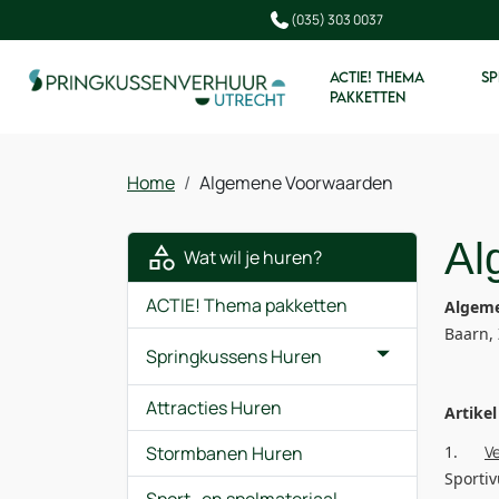
(035) 303 0037
ACTIE! THEMA
SP
PAKKETTEN
Home
Algemene Voorwaarden
Al
Wat wil je huren?
ACTIE! Thema pakketten
Algeme
Baarn, 
Springkussens Huren
Attracties Huren
Artikel
1.
V
Stormbanen Huren
Sportiv