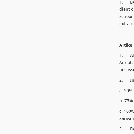
1. De 
dient 
schoon
extra d
Artikel
1. Ann
Annuler
beslis
2. In 
a. 50%
b. 75%
c. 100%
aanvan
3. De 