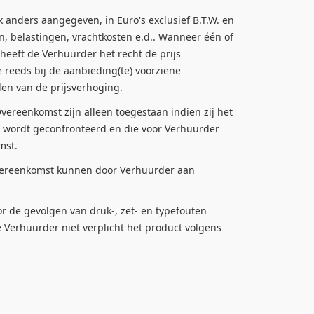
 anders aangegeven, in Euro's exclusief B.T.W. en
n, belastingen, vrachtkosten e.d.. Wanneer één of
eeft de Verhuurder het recht de prijs
e reeds bij de aanbieding(te) voorziene
len van de prijsverhoging.
reenkomst zijn alleen toegestaan indien zij het
r wordt geconfronteerd en die voor Verhuurder
mst.
ereenkomst kunnen door Verhuurder aan
r de gevolgen van druk-, zet- en typefouten
e Verhuurder niet verplicht het product volgens