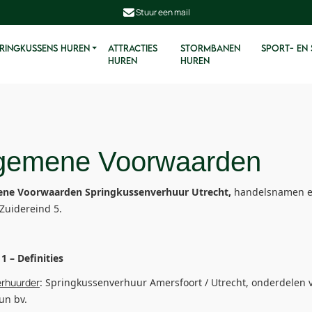
Stuur een mail
RINGKUSSENS HUREN
ATTRACTIES
STORMBANEN
SPORT- EN
HUREN
HUREN
gemene Voorwaarden
ne Voorwaarden Springkussenverhuur Utrecht,
handelsnamen en 
Zuidereind 5.
 1 – Definities
erhuurder
: Springkussenverhuur Amersfoort / Utrecht, onderdelen va
un bv.