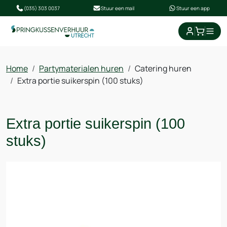
(035) 303 0037
Stuur een mail
Stuur een app
winkel
Home
Partymaterialen huren
Catering huren
Extra portie suikerspin (100 stuks)
Extra portie suikerspin (100
stuks)