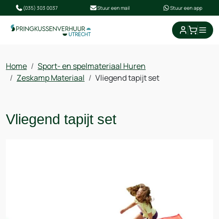
(035) 303 0037
Stuur een mail
Stuur een app
winkel
Home
Sport- en spelmateriaal Huren
Zeskamp Materiaal
Vliegend tapijt set
Vliegend tapijt set