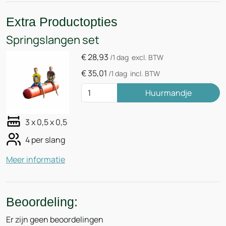
Extra Productopties
Springslangen set
€
28,93
/1 dag
excl. BTW
€
35,01
/1 dag
incl. BTW
Huurmandje
3 x 0,5 x 0,5
4 per slang
Meer informatie
Beoordeling:
Er zijn geen beoordelingen