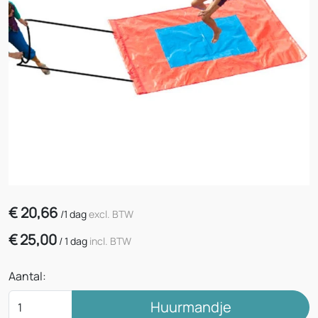
€
20,66
/
1 dag
excl. BTW
€
25,00
/
1 dag
incl. BTW
Aantal:
Huurmandje