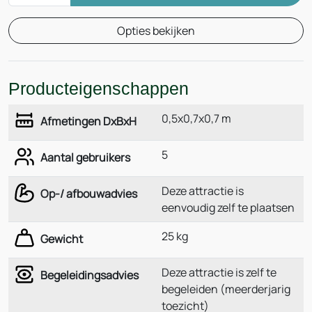
Opties bekijken
Producteigenschappen
0,5x0,7x0,7 m
Afmetingen DxBxH
5
Aantal gebruikers
Deze attractie is
Op-/ afbouwadvies
eenvoudig zelf te plaatsen
25 kg
Gewicht
Deze attractie is zelf te
Begeleidingsadvies
begeleiden (meerderjarig
toezicht)